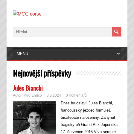
Nejnovější příspěvky
Jules Bianchi
Autor:
Miro Enrico
3.8.2024
0 Komentářů
Dnes by oslavil Jules Bianchi,
francouzský jezdec formule1
třicátépáté narozeniny. Zahynul
tragicky při Grand Prix Japonska
17. července 2015 Vivo sempre