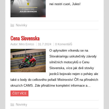
nei nostri cuori, Jules!
Novinky
Cena Slovenska
Autor:
Miro Enrico
31.7.2024
0 Komentářů
O uplynulém víkendu se na
Slovakiaringu uskutečnily závody
silničních motocyklů o Cenu
Slovenska, více jak dvě stovky
jezdců bojovalo nejen o poháry ale
také o body do celkového pořadí Mistrovství ČR na přírodních
okruzích CAMS. Zde přinášíme kompletní informace a…
ČÍST VÍCE
Novinky