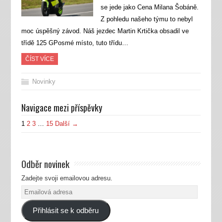
se jede jako Cena Milana Šobáně.
Z pohledu našeho týmu to nebyl
moc úspěšný závod. Náš jezdec Martin Krtička obsadil ve
třídě 125 GPosmé místo, tuto třídu…
ČÍST VÍCE
Novinky
Navigace mezi příspěvky
1
2
3
…
15
Další →
Odběr novinek
Zadejte svoji emailovou adresu.
Emailová
adresa
Přihlásit se k odběru