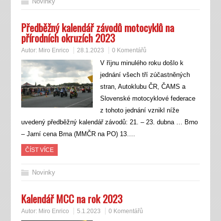
Novinky
Předběžný kalendář závodů motocyklů na
přírodních okruzích 2023
Autor:
Miro Enrico
28.1.2023
0 Komentářů
V říjnu minulého roku došlo k
jednání všech tří zúčastněných
stran, Autoklubu ČR, ČAMS a
Slovenské motocyklové federace
z tohoto jednání vznikl níže
uvedený předběžný kalendář závodů: 21. – 23. dubna … Brno
– Jarní cena Brna (MMČR na PO) 13….
ČÍST VÍCE
Novinky
Kalendář MCC na rok 2023
Autor:
Miro Enrico
5.1.2023
0 Komentářů