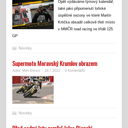
Opět výdáváme týmový kalendář,
také jako připomenutí loňské
úspěšné sezony ve které Martin
Krtička obsadil celkově třetí místo
v MMČR road racing ve třídě 125
GP
Novinky
Supermoto Moravský Krumlov obrazem
Autor:
Miro Enrico
18.7.2022
0 Komentářů
Novinky