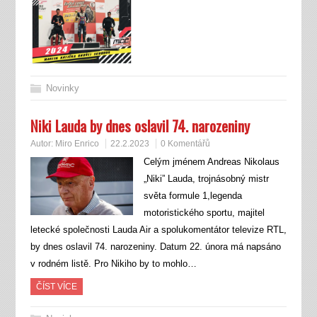
Novinky
Niki Lauda by dnes oslavil 74. narozeniny
Autor:
Miro Enrico
22.2.2023
0 Komentářů
Celým jménem Andreas Nikolaus
„Niki” Lauda, trojnásobný mistr
světa formule 1,legenda
motoristického sportu, majitel
letecké společnosti Lauda Air a spolukomentátor televize RTL,
by dnes oslavil 74. narozeniny. Datum 22. února má napsáno
v rodném listě. Pro Nikiho by to mohlo…
ČÍST VÍCE