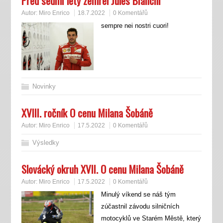
Před sedmi lety zemřel Jules Bianchi
Autor:
Miro Enrico
18.7.2022
0 Komentářů
sempre nei nostri cuori!
Novinky
XVIII. ročník O cenu Milana Šobáně
Autor:
Miro Enrico
17.5.2022
0 Komentářů
Výsledky
Slovácký okruh XVII. O cenu Milana Šobáně
Autor:
Miro Enrico
17.5.2022
0 Komentářů
Minulý víkend se náš tým
zúčastnil závodu silničních
motocyklů ve Starém Městě, který