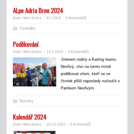
ALpe Adria Brno 2024
Autor:
Miro Enrico
8.7.2024
0 Komentářů
Výsledky
Poděkování
Autor:
Miro Enrico
13.1.2024
0 Komentářů
Jménem rodiny a Karting teamu
Nevřivý, chci na tomto místě
poděkovat všem, kteří se ve
čtvrtek přišli naposledy rozloučit s
Patrikem Nevřivým.
Novinky
Kalendář 2024
Autor:
Miro Enrico
20.12.2023
0 Komentářů