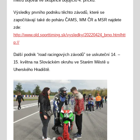
metrů bojoval ve skupince bojujício 4. příčku.
Výsledky prvního podniku těchto závodů, které se
započítávají také do poháru ČAMS, MM ČR a MSR najdete
zde:
http://www.old.sporttiming.sk/vysledky/20220424_brno.html
htt
p://
Další podnik “road racingových závodů” se uskuteční 14. –
15. května na Slováckém okruhu ve Starém Městě u
Uherského Hradiště.