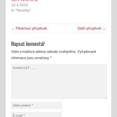
w
e
s
w
w
i
Michal Prášek, Igor
10.4.2016
i
w
n
n
i
n
Kaláb, Martin Gbelec
In "Novinky"
d
n
e
nebo Romana
o
d
w
w
o
w
Tomášková brali tento
)
w
i
)
n
závod jako přípravu…
d
← Předchozí příspěvek
Další příspěvek →
o
w
)
Napsat komentář
Vaše e-mailová adresa nebude zveřejněna.
Vyžadované
informace jsou označeny
*