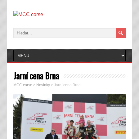
Jarní cena Brna
MCC corse
>
Novinky
>
Jarní cena Brna