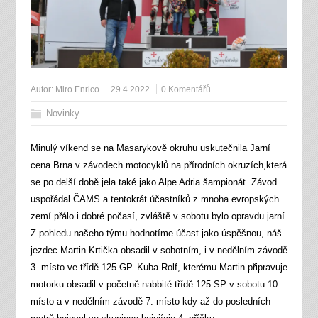
Autor:
Miro Enrico
29.4.2022
0 Komentářů
Novinky
Minulý víkend se na Masarykově okruhu uskutečnila Jarní
cena Brna v závodech motocyklů na přírodních okruzích,která
se po delší době jela také jako Alpe Adria šampionát. Závod
uspořádal ČAMS a tentokrát účastníků z mnoha evropských
zemí přálo i dobré počasí, zvláště v sobotu bylo opravdu jarní.
Z pohledu našeho týmu hodnotíme účast jako úspěšnou, náš
jezdec Martin Krtička obsadil v sobotním, i v nedělním závodě
3. místo ve třídě 125 GP. Kuba Rolf, kterému Martin připravuje
motorku obsadil v početně nabbité třídě 125 SP v sobotu 10.
místo a v nedělním závodě 7. místo kdy až do posledních